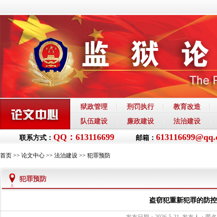
狱政管理
刑罚执行
教育改造
队伍建设
廉政建设
法治建设
QQ：613116699
613116699@qq.
联系方式：
邮箱：
首页
>>
论文中心
>>
法治建设
>>
犯罪预防
犯罪预防
盗窃犯重新犯罪的防控