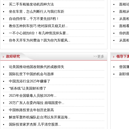
买二手车检验发动机四种方法
面相
坐在车里，怎么判断行人与我们车距
面相
自动挡停车，千万不要先挂P档！
从面相
教你五种刹车技巧 绝对踩得又稳又好...
面相
一不小心就扣6分！有几种情况掉头要...
你的面
你冬天开车为何费油？因为你汽车暖风...
从面
政经研究
>>更多
领导下
论美国推动他国改朝换代的成败得失
曾国藩
国际乱世下中国的机会与选择
副职领
中国洗浴行业2025年赚爆了
“斩杀线”让美国财长懵了
2025年全国吸毒人员较2020年...
20万广东人在委内瑞拉 崩塌国度中...
中国铁路投资去年创历史新高
解放军轰炸机编队赴台湾以东开展远海...
国际投资家罗杰斯 几乎​清空股票​...