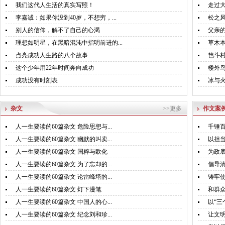
我们这代人生活的真实写照！
走过大
李嘉诚：如果你没到40岁，不想穷，...
松之
别人的信仰，解不了自己的心渴
父亲
理想如明星，在黑暗混沌中指明前进的...
草木
点亮成功人生路的八个故事
笆斗村
这个少年用22年时间奔向成功
楼外
成功没有时刻表
冰与
杂文
>>更多
作文案
人一生要读的60篇杂文 危险思想与...
千锤百
人一生要读的60篇杂文 幽默的叫卖...
以担
人一生要读的60篇杂文 国粹与欧化
为政
人一生要读的60篇杂文 为了忘却的...
倡导
人一生要读的60篇杂文 论雷峰塔的...
铸牢
人一生要读的60篇杂文 灯下漫笔
和群
人一生要读的60篇杂文 中国人的心...
以“三
人一生要读的60篇杂文 纪念刘和珍...
让文