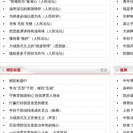
“按规矩办”最省心（人民论坛）
离开
涵养深沉的家国情怀（人民论坛）
我是李
为师者必须以德为先（人民时评）
生鲜电
无悔 无怨 无憾（人民论坛）
莫让
把思政课讲得有滋有味（人民论坛）
大病网
懂得看“桅杆”（人民论坛）
年轻干
力戒形式主义的“痕迹管理”（思想纵...
中国共
激励更多干部担当作为（人民论坛）
把握
精彩标题
>>更多
健康
精彩标题01
中年
争当“五型”干部，做到“五戒”
各种
守教育报国初心 担筑梦育人使命
四步
打赢打好脱贫攻坚的硬仗
脾胃
年轻干部须找准成长支点（纵横）
上热
力戒形式主义官僚主义（声音）
中医冷
宗旨理想信念是政治本色的核心
饮食“
一位省委常委的匠心之作， 大手笔就...
日常