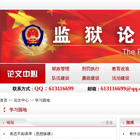
狱政管理
刑罚执行
教育改造
队伍建设
廉政建设
法治建设
QQ：613116699
613116699@qq.
联系方式：
邮箱：
首页
>>
论文中心
>>
学习园地
学习园地
论坛
>>更多
随感
表态不如表率（思想纵横）
有什