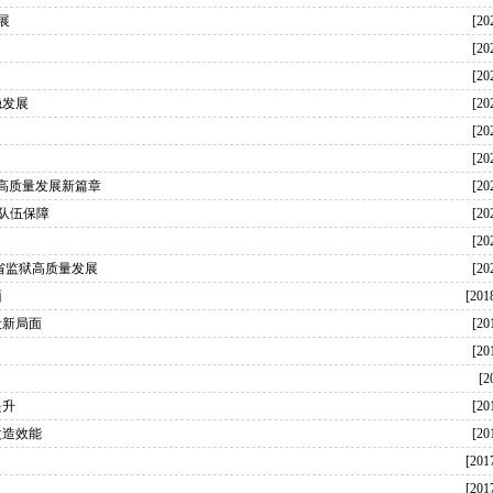
展
[20
[20
[20
稳发展
[20
[20
[20
高质量发展新篇章
[20
队伍保障
[20
[20
全省监狱高质量发展
[20
面
[201
设新局面
[20
[20
[2
提升
[20
改造效能
[20
[201
[201