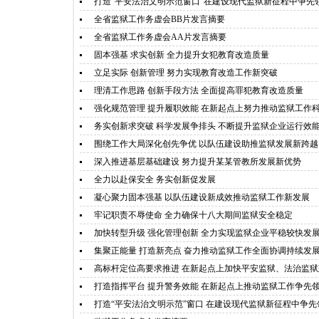
打造“平安法治文明示范窗口”在建设现代监狱新征程中争先
全省监狱工作务虚会BB片发言摘要
全省监狱工作务虚会AA片发言摘要
固本强基 求实创新 全力提升女犯教育改造质量
立足实际 创新管理 努力实现教育改造工作新突破
理清工作思路 创新手段方法 全面提高罪犯教育改造质量
强化规范管理 提升履职效能 在新起点上努力推动监狱工作
务实创新求突破 科学发展争排头 不断提升监狱企业运行效
围绕工作大局深化创先争优 以队伍建设助推监狱发展新跨越
深入推进基层基础建设 努力提升某某管教所发展新优势
全力以赴保安全 务实创新促发展
凝心聚力固本强基 以队伍建设新成效推动监狱工作新发展
牢记职责不辱使命 全力确保十八大期间监狱安全稳定
加快转型升级 强化管理创新 全力实现监狱企业平稳较快发
集聚正能量 打造新亮点 奋力推动监狱工作全面协调持续发
高标杆定位高要求推进 在新起点上加快平安监狱、法治监狱
打造指挥平台 提升警务效能 在新起点上推动监狱工作争先
打造“平安法治文明示范”窗口 在建设现代监狱新征程中争先