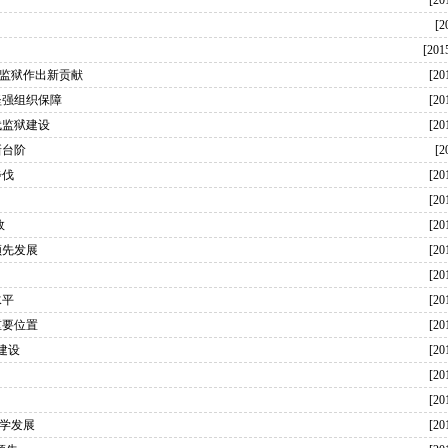
[20
[2
[201
代监狱作出新贡献
[20
坚强组织保障
[20
代监狱建设
[20
新台阶
[2
步伐
[20
[20
效
[20
领先发展
[20
[20
水平
[20
重要位置
[20
建设
[20
[20
[20
学发展
[20