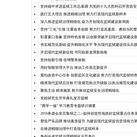
坚持稳中求进监狱工作总基调 为党的十九大胜利召开营造
践行五大理念 推进精细治理 努力打造现代监狱新样本
深入推进监狱治理精细化 奋力开创现在监狱建设新局面
坚持“三化”引领 注重改革创新 努力打造高素质、勇担当民
彰显窗口形象 坚持特色发展 以创新突破开启现代监狱建设
夯实规范化基础 提升精细化水平 争当现代监狱建设排头兵
开启现代监狱新征程 书写崭新龙潭新画卷
坚持创新引领 倍增警务效能
用好智能管理大平台 推动工作质态新提升
紧扣改造中心任务 创新监区文化建设 努力打造现代监狱特
瞄准现代监狱总目标 打造规范执法升级版 以执法规范化建
聚焦主业 精准施策 努力推动监狱安全治理精细化
党校研究生开学典礼发言提纲
“两学一做” 学习教育专题研讨摘要
2016务虚会发言集锦之二--如何创造性地抓好监狱重点任务
塑造严实品牌 推动素质提升 为建设现代监狱提供坚强有力
在推进精细治理中打造现代监狱样本
争创全省监狱治理精细化示范单位