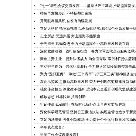
“七一”表彰会议交流发言——坚持从严主基调 推动监狱新发
整装再发快步起 不待扬鞭自奋蹄
开阔眼界聚共识 奋发有为谋发展
立足大格局 拓宽新视野 以创新驱动实现监狱企业高质量平
志之所趋 无远弗届 穷山距海不能限也
争先担当 砥砺奋进 全力推动监狱企业高质量发展走在前
深化党建引领 践行使命担当 奋力谱写监狱企业服务监狱
聚焦主责主业 提升队伍战力 为全面夺取“双胜利”提供坚强
主动担当作为 强化职责履行 全力投入监狱疫情防控阻击战
聚力“五抓五促” 争做“三个表率” 以“三真三实”精神服务
深化示范试点 推动高质量发展 奋力开创现代监狱建设新局
强化使命担当 深化改革创新 以治本安全观开创现代监狱建
解放思想 对标找差 担当创新
牢记使命 砥砺前行 在新时代新起点上再创女监新辉煌
深化科学规范管理 坚持公正廉洁执法 实现监管改造水平新
立足内涵增效 强化创新驱动 全力提升企业运行质量和劳动
半年表态发言2
半年工作会议表态发言1