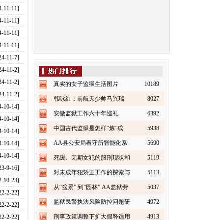
4-11-11]
4-11-11]
4-11-11]
4-11-11]
24-11-7]
24-11-2]
24-11-2]
真实的女子监狱生活图片
10189
24-11-2]
韩咏红：前航天少帅马兴瑞
8027
4-10-14]
也“失踪”
安徽监狱工作六十年巡礼
6392
4-10-14]
（上）
中国古代监狱是怎样“炼”成
5938
4-10-14]
的？
AA县公安局看守所智能化系
5690
4-10-14]
4-10-14]
统建设方案书（上）
死缓、无期女犯的服刑现状和
5119
23-9-16]
改造对策探析
对未成年犯矫正工作的探索与
5113
2-10-23]
实践
从“盆景” 到“园林” AA监狱劳
5037
22-2-22]
务加工业快速发展之路
监狱民警执法风险防控问题研
4972
22-2-22]
究
刑事政策调整下扩大假释适用
4913
22-2-22]