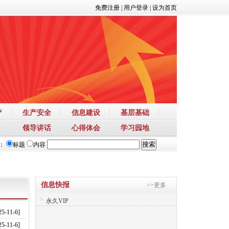
免费注册
|
用户登录
|
设为首页
疗
生产安全
信息建设
基层基础
领导讲话
心得体会
学习园地
：
标题
内容
信息快报
>>更多
永久VIP
25-11-6]
25-11-6]