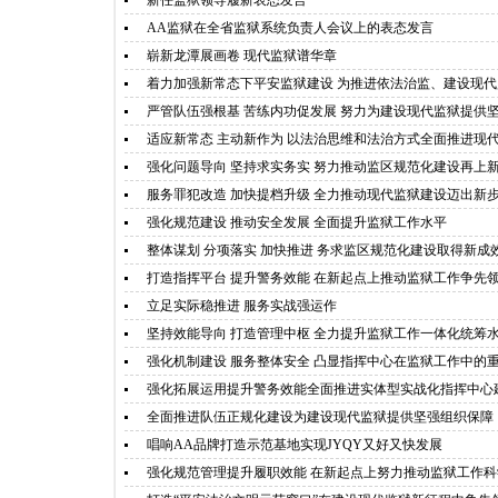
新任监狱领导履新表态发言
AA监狱在全省监狱系统负责人会议上的表态发言
崭新龙潭展画卷 现代监狱谱华章
着力加强新常态下平安监狱建设 为推进依法治监、建设现
严管队伍强根基 苦练内功促发展 努力为建设现代监狱提供
适应新常态 主动新作为 以法治思维和法治方式全面推进现
强化问题导向 坚持求实务实 努力推动监区规范化建设再上
服务罪犯改造 加快提档升级 全力推动现代监狱建设迈出新
强化规范建设 推动安全发展 全面提升监狱工作水平
整体谋划 分项落实 加快推进 务求监区规范化建设取得新成
打造指挥平台 提升警务效能 在新起点上推动监狱工作争先
立足实际稳推进 服务实战强运作
坚持效能导向 打造管理中枢 全力提升监狱工作一体化统筹
强化机制建设 服务整体安全 凸显指挥中心在监狱工作中的
强化拓展运用提升警务效能全面推进实体型实战化指挥中心
全面推进队伍正规化建设为建设现代监狱提供坚强组织保障
唱响AA品牌打造示范基地实现JYQY又好又快发展
强化规范管理提升履职效能 在新起点上努力推动监狱工作科