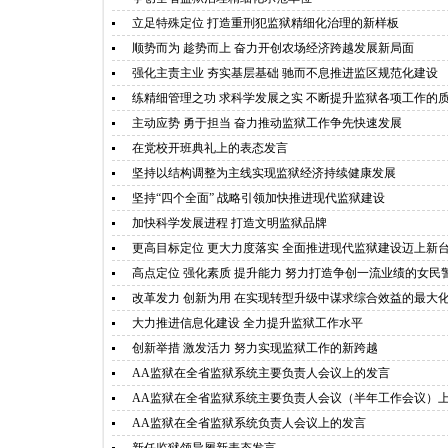
立足特殊定位 打造重刑犯监狱精细化治理的新样板
顺势而为 趁势而上 奋力开创农场经济跨越发展新局面
强化主责主业 夯实基层基础 驰而不息推进监区规范化建设
练精细管理之功 求科学发展之实 不断提升监狱各项工作的
主动应势 勇于担当 奋力推动监狱工作争先快速发展
在党校开班典礼上的表态发言
坚持以结构调整为主线实现监狱经济持续健康发展
坚持“四个全面” 战略引领加快推进现代监狱建设
加快科学发展进程 打造文明监狱品牌
更高目标定位 更大力度落实 全面推进现代监狱建设迈上新
高点定位 强化素质 提升能力 努力打造争创一流业绩的女民
改革发力 创新为用 在实现转型升级中谋求综合效益的最大
大力推进信息化建设 全力提升监狱工作水平
创新举措 激发活力 努力实现监狱工作的新跨越
AA监狱在全省监狱系统主要负责人会议上的发言
AA监狱在全省监狱系统主要负责人会议（半年工作会议）
AA监狱在全省监狱系统负责人会议上的发言