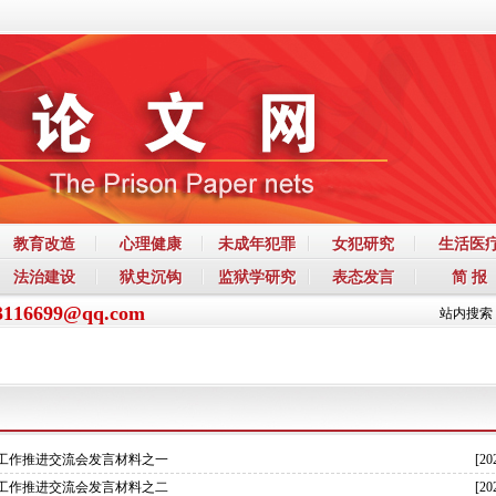
教育改造
心理健康
未成年犯罪
女犯研究
生活医
法治建设
狱史沉钩
监狱学研究
表态发言
简 报
3116699@qq.com
站内搜索
工作推进交流会发言材料之一
[20
工作推进交流会发言材料之二
[20