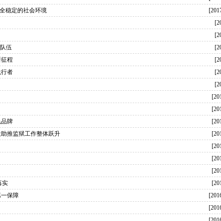
安全稳定的社会环境
[201
[2
[2
警队伍
[2
新征程
[2
践行者
[2
[2
[20
[20
色品牌
[20
设助推监狱工作整体跃升
[20
[20
[20
[20
落实
[20
第一保障
[201
[201
[201