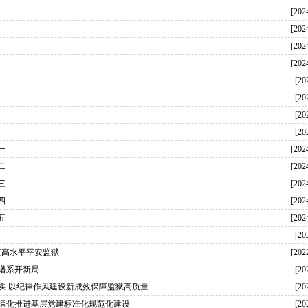
[202
[202
[202
[202
[20
[20
[20
[20
一
[202
二
[202
三
[202
四
[202
五
[202
[20
更高水平平安监狱
[202
神谱系开新局
[20
落实 以纪律作风建设新成效保障监狱高质量
[20
 深化推进基层党建标准化规范化建设
[20