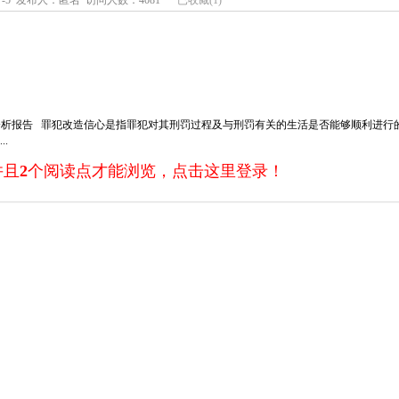
-7-5 发布人：匿名 访问人数：4081
已收藏
(
1
)
分析报告 罪犯改造信心是指罪犯对其刑罚过程及与刑罚有关的生活是否能够顺利进行
.
并且
2
个阅读点才能浏览，
点击这里登录！