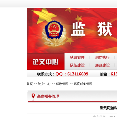
狱政管理
刑罚执行
队伍建设
廉政建设
QQ：613116699
61
联系方式：
邮箱：
首页
>>
论文中心
>>
狱政管理
>>
高度戒备管理
高度戒备管理
重刑犯监