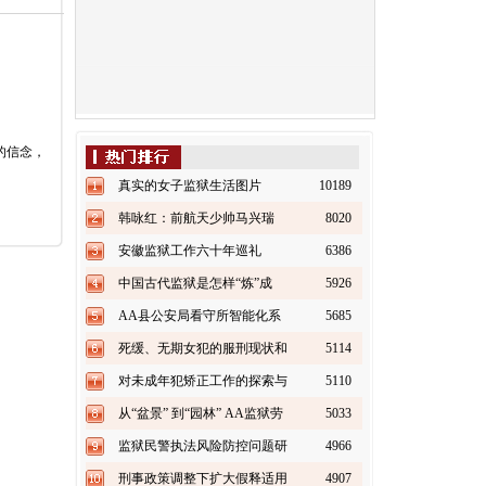
的信念，
真实的女子监狱生活图片
10189
韩咏红：前航天少帅马兴瑞
8020
也“失踪”
安徽监狱工作六十年巡礼
6386
（上）
中国古代监狱是怎样“炼”成
5926
的？
AA县公安局看守所智能化系
5685
统建设方案书（上）
死缓、无期女犯的服刑现状和
5114
改造对策探析
对未成年犯矫正工作的探索与
5110
实践
从“盆景” 到“园林” AA监狱劳
5033
务加工业快速发展之路
监狱民警执法风险防控问题研
4966
究
刑事政策调整下扩大假释适用
4907