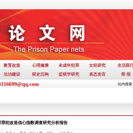
教育改造
心理健康
未成年犯罪
女犯研究
生活医
法治建设
狱史沉钩
监狱学研究
表态发言
简 报
3116699@qq.com
站内搜索
狱罪犯改造信心指数调查研究分析报告