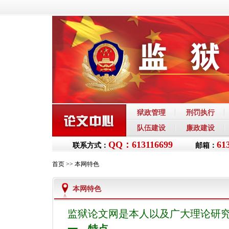
狱政管理
刑罚执行
队伍建设
廉政建设
QQ：613116699
61
联系方式：
邮箱：
首页
>>
本网特色
本网特色
监狱论文网是本人以及广大理论研