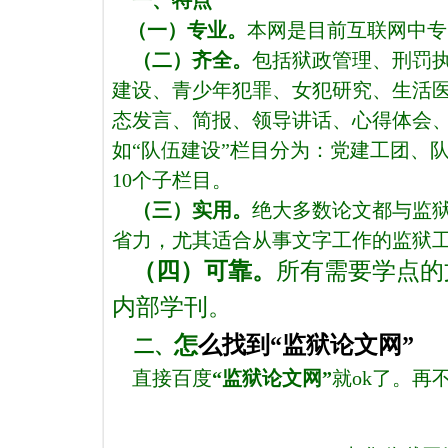
一、特点
（一）专业。
本网是
目前
互联网中专
（二）齐全。
包括狱政管理、刑罚
建设、青少年犯罪、女犯研究、生活
态发言、简报、领导讲话、心得体会、
如“队伍建设”栏目分为：党建工团、
10个子栏目。
（三）实用。
绝大多数论文都与监
省力，尤其适合从事文字工作的监狱
（四）可靠。
所有需要学点的
内部学刊。
怎
么找到“监狱论文网”
二、
直接百度
“监狱论文网”
就ok了。再