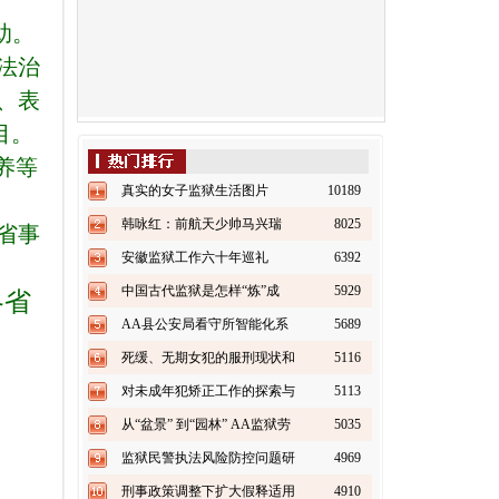
助。
法治
、表
目。
养等
真实的女子监狱生活图片
10189
韩咏红：前航天少帅马兴瑞
8025
省事
也“失踪”
安徽监狱工作六十年巡礼
6392
（上）
中国古代监狱是怎样“炼”成
5929
各省
的？
AA县公安局看守所智能化系
5689
统建设方案书（上）
死缓、无期女犯的服刑现状和
5116
改造对策探析
对未成年犯矫正工作的探索与
5113
实践
从“盆景” 到“园林” AA监狱劳
5035
务加工业快速发展之路
监狱民警执法风险防控问题研
4969
究
刑事政策调整下扩大假释适用
4910