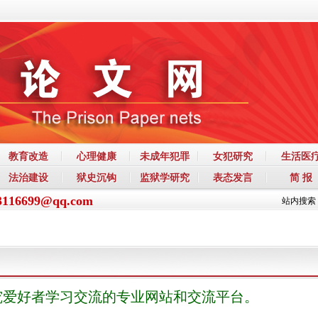
教育改造
心理健康
未成年犯罪
女犯研究
生活医
法治建设
狱史沉钩
监狱学研究
表态发言
简 报
3116699@qq.com
站内搜索
究爱好者学习交流的专业网站和交流平台。