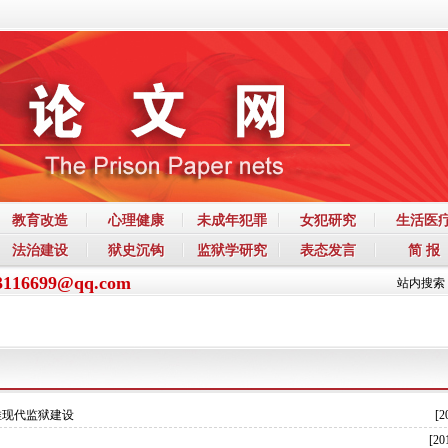
教育改造
心理健康
未成年犯罪
女犯研究
生活医
法治建设
狱史沉钩
监狱学研究
表态发言
简 报
3116699@qq.com
站内搜索
推现代监狱建设
[2
[20