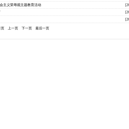
社会主义荣辱观主题教育活动
[2
育
[2
[2
首页
上一页
下一页
最后一页