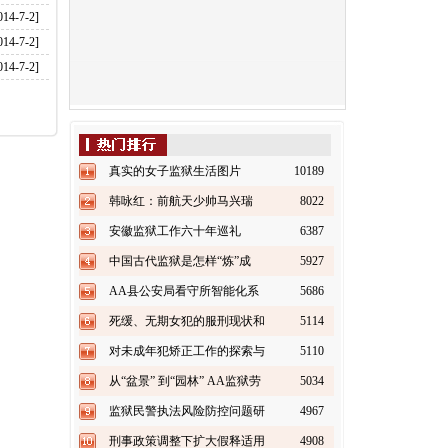
014-7-2]
014-7-2]
014-7-2]
真实的女子监狱生活图片
10189
韩咏红：前航天少帅马兴瑞
8022
也“失踪”
安徽监狱工作六十年巡礼
6387
（上）
中国古代监狱是怎样“炼”成
5927
的？
AA县公安局看守所智能化系
5686
统建设方案书（上）
死缓、无期女犯的服刑现状和
5114
改造对策探析
对未成年犯矫正工作的探索与
5110
实践
从“盆景” 到“园林” AA监狱劳
5034
务加工业快速发展之路
监狱民警执法风险防控问题研
4967
究
刑事政策调整下扩大假释适用
4908