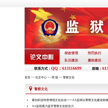
狱政管理
刑罚执行
队伍建设
廉政建设
QQ：613116699
61
联系方式：
邮箱：
首页
>>
论文中心
>>
简 报
>>
警察文化
警察文化
紧扣职业特质增强文化自信━━AA监狱以警察文化建设助
AA监狱着力提升警察文化软实力