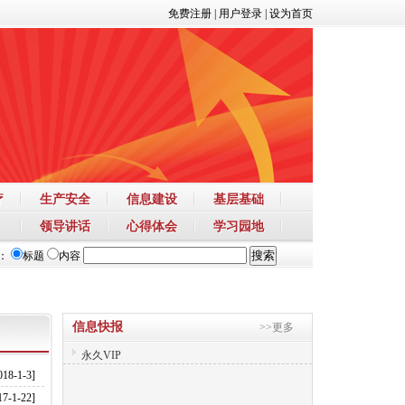
免费注册
|
用户登录
|
设为首页
疗
生产安全
信息建设
基层基础
领导讲话
心得体会
学习园地
：
标题
内容
信息快报
>>更多
永久VIP
018-1-3]
17-1-22]