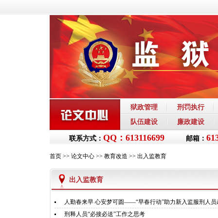
狱政管理
刑罚执行
队伍建设
廉政建设
QQ：613116699
61
联系方式：
邮箱：
首页
>>
论文中心
>>
教育改造
>>
出入监教育
出入监教育
人勤春来早 心安梦可圆——“早春行动”助力新入监服刑人员
刑释人员“必接必送”工作之思考