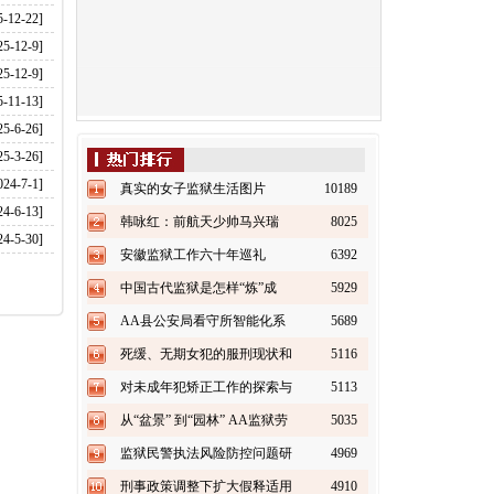
5-12-22]
25-12-9]
25-12-9]
5-11-13]
25-6-26]
25-3-26]
024-7-1]
真实的女子监狱生活图片
10189
24-6-13]
韩咏红：前航天少帅马兴瑞
8025
24-5-30]
也“失踪”
安徽监狱工作六十年巡礼
6392
（上）
中国古代监狱是怎样“炼”成
5929
的？
AA县公安局看守所智能化系
5689
统建设方案书（上）
死缓、无期女犯的服刑现状和
5116
改造对策探析
对未成年犯矫正工作的探索与
5113
实践
从“盆景” 到“园林” AA监狱劳
5035
务加工业快速发展之路
监狱民警执法风险防控问题研
4969
究
刑事政策调整下扩大假释适用
4910