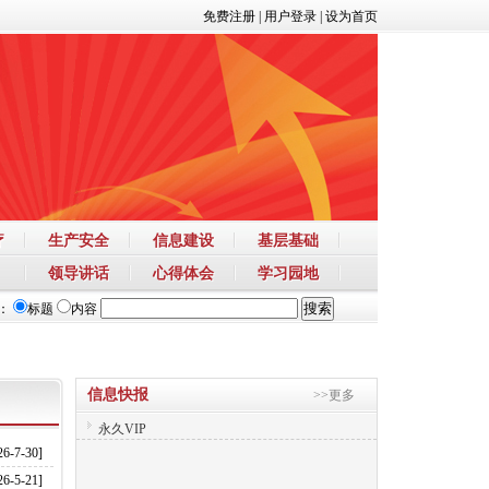
免费注册
|
用户登录
|
设为首页
疗
生产安全
信息建设
基层基础
领导讲话
心得体会
学习园地
：
标题
内容
信息快报
>>更多
永久VIP
26-7-30]
26-5-21]