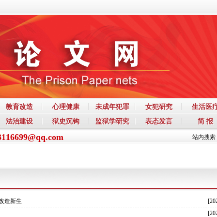
教育改造
心理健康
未成年犯罪
女犯研究
生活医
法治建设
狱史沉钩
监狱学研究
表态发言
简 报
3116699@qq.com
站内搜索
改造新生
[20
[20