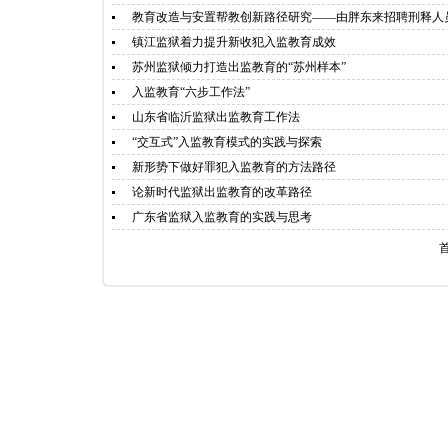
教育改造与安置帮教创新路径研究——由胖东来招聘刑释人
镇江监狱着力提升新收犯入监教育成效
苏州监狱倾力打造出监教育的“苏州样本”
入监教育“六步工作法”
山东省临沂监狱出监教育工作法
“交互式”入监教育模式的实践与探索
新形势下做好罪犯入监教育的方法路径
论新时代监狱出监教育的改革路径
广东省监狱入监教育的实践与思考