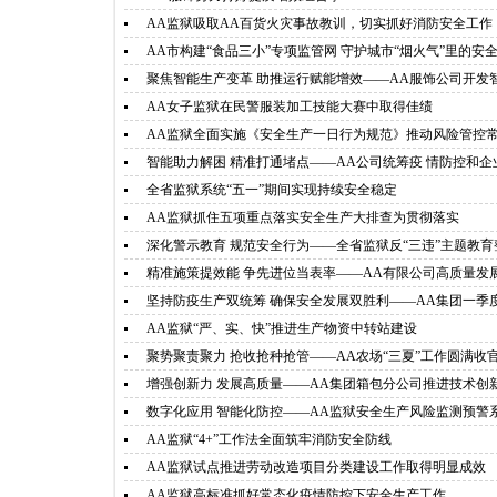
AA监狱吸取AA百货火灾事故教训，切实抓好消防安全工作
AA市构建“食品三小”专项监管网 守护城市“烟火气”里的安
聚焦智能生产变革 助推运行赋能增效——AA服饰公司开发
AA女子监狱在民警服装加工技能大赛中取得佳绩
AA监狱全面实施《安全生产一日行为规范》推动风险管控
智能助力解困 精准打通堵点——AA公司统筹疫 情防控和
全省监狱系统“五一”期间实现持续安全稳定
AA监狱抓住五项重点落实安全生产大排查为贯彻落实
深化警示教育 规范安全行为——全省监狱反“三违”主题教
精准施策提效能 争先进位当表率——AA有限公司高质量发
坚持防疫生产双统筹 确保安全发展双胜利——AA集团一季
AA监狱“严、实、快”推进生产物资中转站建设
聚势聚责聚力 抢收抢种抢管——AA农场“三夏”工作圆满收
增强创新力 发展高质量——AA集团箱包分公司推进技术创
数字化应用 智能化防控——AA监狱安全生产风险监测预警
AA监狱“4+”工作法全面筑牢消防安全防线
AA监狱试点推进劳动改造项目分类建设工作取得明显成效
AA监狱高标准抓好常态化疫情防控下安全生产工作