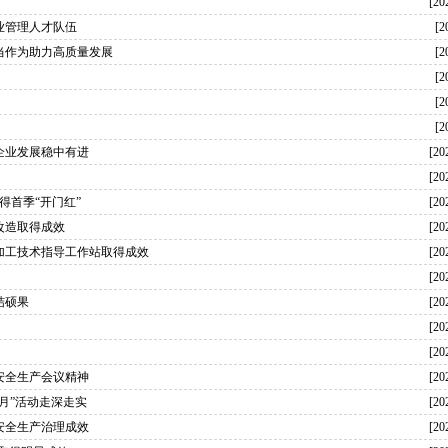
[20
业管理人才队伍
[2
当作为助力高质量发展
[2
[2
[2
[2
企业发展稳中有进
[20
[20
得首季“开门红”
[20
改造取得成效
[20
加工技术指导工作站取得成效
[20
[20
结硕果
[20
[20
[20
安全生产会议精神
[20
月”活动走深走实
[20
安全生产治理成效
[20