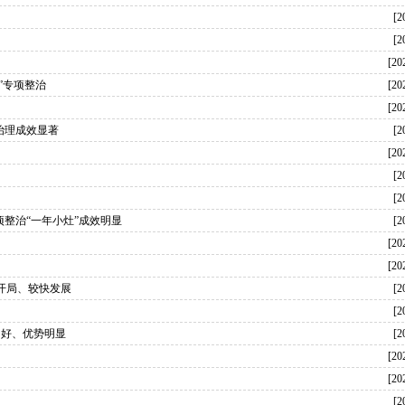
[2
[2
[20
”专项整治
[20
[20
治理成效显著
[2
[20
[2
[2
整治“一年小灶”成效明显
[2
[20
[20
好开局、较快发展
[2
[2
中向好、优势明显
[2
[20
[20
[2