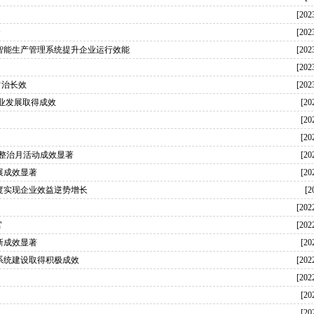
[202
全
[202
智能生产管理系统提升企业运行效能
[202
[202
常治长效
[202
企业发展取得成效
[20
[20
[20
育整治月活动成效显著
[20
展成效显著
[20
度实现企业效益逆势增长
[2
[202
官
[202
新成效显著
[20
系统建设取得积极成效
[202
[202
[20
[20