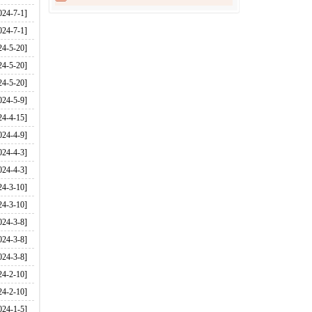
024-7-1]
的思考
024-7-1]
24-5-20]
24-5-20]
24-5-20]
024-5-9]
24-4-15]
024-4-9]
024-4-3]
024-4-3]
24-3-10]
24-3-10]
024-3-8]
024-3-8]
024-3-8]
24-2-10]
24-2-10]
024-1-5]