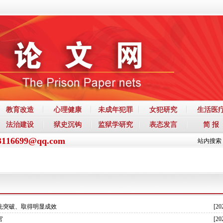
教育改造
心理健康
未成年犯罪
女犯研究
生活医
法治建设
狱史沉钩
监狱学研究
表态发言
简 报
3116699@qq.com
站内搜索
先突破、取得明显成效
[20
官
[20