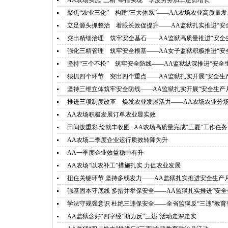
AA农场实施“三精”举措实现一季度劳务加工逆势增长
聚焦“农业三化” 构建“三大体系”——AA农场农业高质量
立足源头抓整治 着眼长效促提升——AA监狱扎实推进“安
突出精细治理 筑牢安全基石——AA监狱高质量推进“安全
强化三精管理 筑牢安全根基——AA女子监狱积极推进“安
坚持“三个不松” 筑牢安全防线——AA监狱纵深推进“安全
狠抓四个环节 突出四个重点——AA监狱扎实开展“安全生
坚持三维立体筑牢安全防线——AA监狱扎实开展“安全生产
推进三项制度改革 焕发农业发展活力——AA农场农业分
AA农场积极发展订单农业显实效
田间泼重彩 绘就丰收图--AA农场高质量完成“三夏”工作任务
AA农场二季度企业运行质效转降为升
AA一季度企业效益稳中有升
AA农场“以农补工”措施扎实 力促农业发展
扭住关键环节 坚持多线发力——AA监狱扎实推进安全生产
强基固本守底线 多措并举保安全——AA监狱扎实推进“安全
学法守规强意识 杜绝三违保安全——全省监狱反“三违”教
AA监狱念好“四字经”助力反“三违”活动走深走实