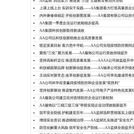
AA监狱“四点发力”推进反“三违”主题教育整治月活动
上课上线上台 实训实干实践——AA集团着力打造高素质企
内外兼修保稳定 开拓创新图发展——AA集团有限公司以担
AA集团一季度企业运行效能稳步提高
AA集团科技创新取得新成效
AA公司以科技创新助推企业高质量发展
咬定发展目标 着力危中寻机——AA公司实现疫情防控期间
聚焦“三化” 聚力发展――AA服饰公司运行质效持续提升
坚持高标杆定位 推进高质量发展——AAAA公司效益提升夺
科技赋能塑品牌 创新驱动提质效——AA轴承公司技术升级
主动应对新常态 改革创新促发展——AA公司率先建成劳务
AA公司科学应变赢得疫情防控和企业发展“双胜利”
坚持创新驱动 推进集约发展---AA公司电子产业特色化发展
AA服装公司建立应对疫情防控企业运行新机制
AA服饰以“三稳三促三保”举措实现企业治理效能新提升
筑牢安全防线 护航建党百年——AA监狱迅即贯彻落实上级
增强安全意识 推进精细治理——AA监狱扎实推进“安全生产
防范化解重大风险 筑牢安全生产防线——AA监狱全面提升