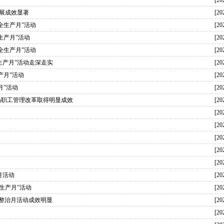
[20
发展成效显著
[20
全生产月”活动
[20
生产月”活动
[20
全生产月”活动
[20
生产月”活动走深走实
[20
产月”活动
[20
月”活动
[20
场职工管理改革取得明显成效
[20
[20
[20
[20
[20
[20
月活动
[20
生产月”活动
[20
育整治月活动成效明显
[20
[20