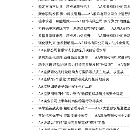
坚定方向不动摇 精准施策强活力——AA实业有限公司高
聚焦职能发挥 聚力科技引领——AA服饰有限公司企业运行
稳中求进 赋能增效――AA服饰有限公司“四个聚力”助推
坚持稳中求进练内功 系统谋划布局转动能——AA省AA
多措并举破难题 精准发力促提升——AA服饰有限公司推
强化硬约束 激发新动能----AA服饰有限公司着力助推企业
AA有限公司着眼常态长效提升项目管理水平
聚焦精细化治理 助推高质量发展——AA有限公司扎实做好
稳中求进 精益治理 着力打造高质量发展“升级版”──AA
AA监狱强化战时党建助力打赢防汛抗灾主动战、攻坚战
AA监狱“四个强化”力促防汛减灾措施落地落实
AA监狱四措并举强化安全生产工作
AA监狱围绕四个“着力整治”确保监狱场所持续安全稳定
AA实业公司上半年稳岗位稳运行取得实效
科学施策战灾害 精细管理夺高产——AAX大监狱农场夏收
立足抗灾保丰收 突出质量提效益——AA农场有限公司全力以
AA农场以“五精”举措高质量完成“双秋”工作