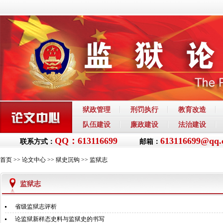
狱政管理
刑罚执行
教育改造
队伍建设
廉政建设
法治建设
QQ：613116699
613116699@qq.
联系方式：
邮箱：
首页
>>
论文中心
>>
狱史沉钩
>>
监狱志
监狱志
省级监狱志评析
论监狱新样态史料与监狱史的书写